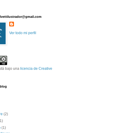
lvettilustrador@gmail.com
Ver todo mi perfil
stá bajo una
licencia de Creative
 blog
re
(2)
(1)
o
(1)