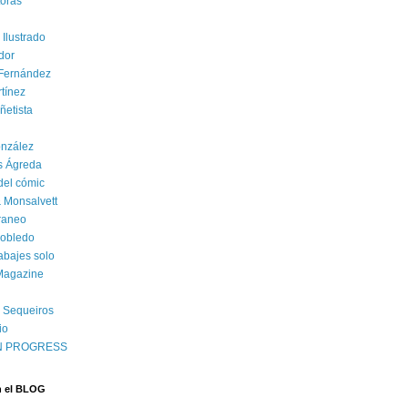
oras
 Ilustrado
dor
 Fernández
rtínez
ñetista
onzález
s Ágreda
del cómic
 Monsalvett
raneo
Robledo
abajes solo
Magazine
 Sequeiros
io
N PROGRESS
 el BLOG