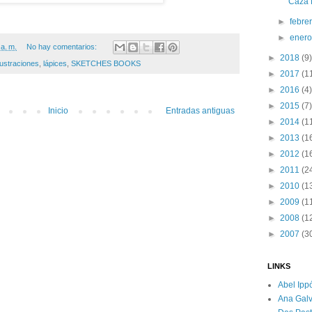
Caza 
►
febre
►
ener
 a. m.
No hay comentarios:
►
2018
(9)
lustraciones
,
lápices
,
SKETCHES BOOKS
►
2017
(1
►
2016
(4)
►
2015
(7)
Inicio
Entradas antiguas
►
2014
(1
►
2013
(1
►
2012
(1
►
2011
(2
►
2010
(1
►
2009
(1
►
2008
(1
►
2007
(3
LINKS
Abel Ippó
Ana Gal