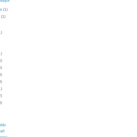
Mayor
ro
(1)
o
(1)
1)
1)
6)
6)
4)
3)
1)
2)
0)
lito
vañ