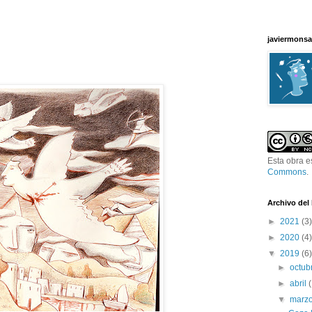
javiermonsa
Esta obra e
Commons
.
Archivo del
►
2021
(3)
►
2020
(4)
▼
2019
(6)
►
octub
►
abril
▼
marz