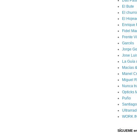
Das Past
El Bute
El churro
El Hojea
Enrique
Fidel Ma
Frente Vi
Garcés
Jorge G
Jose Lui
La Guía 
Macías &
Manel C
Miguel 
Nunca tr
Opticks 
Puño
Santiago
Ultrarrad
WORK I
SÍGUEME en